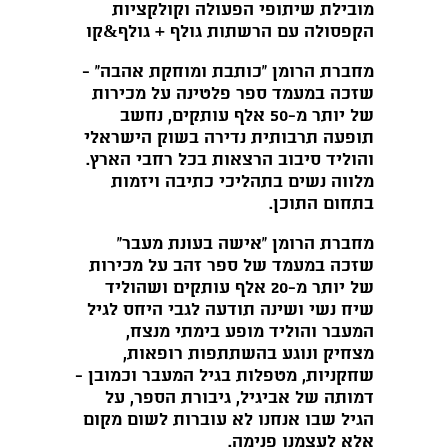
מובילת שיתופי הפעולה וקולקציות
הקפסולה עם הרשתות גולף + גולף&קו
מחברת הרומן "כותבת ומוחקת אהבה" -
שזכה במעמד ספר פלטינה על מכירות
של יותר מ-50 אלף עותקים, נחשב
תופעה תרבותית נדירה בשוק הישראלי
והוליד סיבוב הרצאות בכל רחבי הארץ.
מלווה נשים בתהליכי כתיבה ויזמות
בתחום התוכן.
מחברת הרומן "אישה בעונת מעבר"
שזכה במעמד של ספר זהב על מכירות
של יותר מ-20 אלף עותקים ושהוליד
שיח נשי ושינה תודעה לגבי היחס לגיל
המעבר והוליד מופע בימתי מנצח,
מצחיק ונוגע בהשתתפות רופאות,
שחקניות, מטפלות בגיל המעבר וכמובן -
דמותה של אביגיל, גיבורת הספר, על
הגיל שבו אנחנו לא עוברות לשום מקום
אלא לעצמנו פנימה.