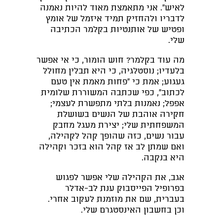
לאיש". אני מתאמצת מאוד להיות נאמנה
לדבריו ולהחזיק תמיד איזמל של אומץ
ופטיש של אותנטיות בקלמר הכתיבה
שלי.
מה עוד בקלמר? חוש הומור, כי אי אפשר
בלעדיו; נוסטלגיה, כי היא תבלין מחולל
געגוע; אמת כי "פחות מאמת אין טעם
לכתוב", כפי שכתבה המשוררת שלומית
אפפל; נאמנות בלתי מתפשרת לעצמי;
חקירה אוהבת של הנשים בשושלת
המשפחתית שלי; יצירת מעגל מחבק
עבור נשים, כזה שהופך קהל לקהילה,
ואם שמתן לב אז קהל הוא בזכר וקהילה
היא בנקבה.
אגב, את הקהילה שלי אפשר לפגוש
בפרופיל הפייסבוק ענת לב-אדלר
בעברית, שם את מוזמנת לעקוב אחרי.
וכן בחשבון האינסטגרם שלי.