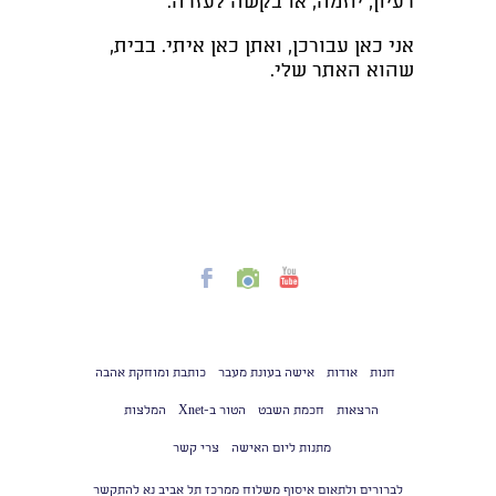
רעיון, יוזמה, או בקשה לעזרה.
אני כאן עבורכן, ואתן כאן איתי. בבית,
שהוא האתר שלי.
חנות
אודות
אישה בעונת מעבר
כותבת ומוחקת אהבה
הרצאות
חכמת השבט
הטור ב-Xnet
המלצות
מתנות ליום האישה
צרי קשר
לברורים ולתאום איסוף משלוח ממרכז תל אביב נא להתקשר