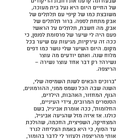
שבעזרתה קרענו את רחבת הריקודים
של החיים היום היא נעל בית מעוכה,
משובצת כמו של קיפי עם תלתלים של
אבק מתחת לספה. ברור תלתלים של
אבק, מה חשבת, תלתלים על הראש?
פעם היה לי שיער של פרסומת לפנטן, כי
ככה זה עירקיות, מגיעות עם שיער בכל
מקום. היום השיער שלי נושר כמו דפים
מלוח שנה. ואתם יודעים מה עוצר
נשירה? רק דבר אחד עוצר נשירה –
הריצפה.
"ברוכים הבאים לשנת השמיטה שלי,
השנה שבה הכל נשמט ממני, ההורמונים,
הגוף, המחזור, האהבות, הילדים,
הסנטרים המרובים, צידי העיניים,
החלומות", ככה אומרת אביגיל, בשם
כולנו. אז איזה מזל שהגיעה אביגיל,
המצחיקה, השפיצית, החכמה, שהולכת
עד הסוף, כי היא באמת הצליחה לגרד
אותי מהריצפה ולעזור לי לדבר בהומור,