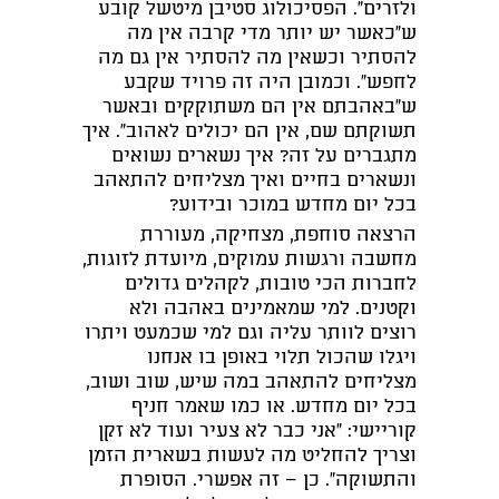
ולזרים". הפסיכולוג סטיבן מיטשל קובע
ש"כאשר יש יותר מדי קרבה אין מה
להסתיר וכשאין מה להסתיר אין גם מה
לחפש". וכמובן היה זה פרויד שקבע
ש"באהבתם אין הם משתוקקים ובאשר
תשוקתם שם, אין הם יכולים לאהוב". איך
מתגברים על זה? איך נשארים נשואים
ונשארים בחיים ואיך מצליחים להתאהב
בכל יום מחדש במוכר ובידוע?
הרצאה סוחפת, מצחיקה, מעוררת
מחשבה ורגשות עמוקים, מיועדת לזוגות,
לחברות הכי טובות, לקהלים גדולים
וקטנים. למי שמאמינים באהבה ולא
רוצים לוותר עליה וגם למי שכמעט ויתרו
ויגלו שהכול תלוי באופן בו אנחנו
מצליחים להתאהב במה שיש, שוב ושוב,
בכל יום מחדש. או כמו שאמר חניף
קוריישי: "אני כבר לא צעיר ועוד לא זקן
וצריך להחליט מה לעשות בשארית הזמן
והתשוקה". כן – זה אפשרי. הסופרת