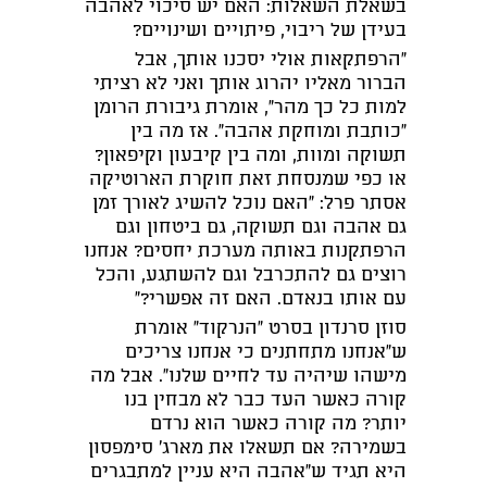
בשאלת השאלות: האם יש סיכוי לאהבה
בעידן של ריבוי, פיתויים ושינויים?
"הרפתקאות אולי יסכנו אותך, אבל
הברור מאליו יהרוג אותך ואני לא רציתי
למות כל כך מהר", אומרת גיבורת הרומן
"כותבת ומוחקת אהבה". אז מה בין
תשוקה ומוות, ומה בין קיבעון וקיפאון?
או כפי שמנסחת זאת חוקרת הארוטיקה
אסתר פרל: "האם נוכל להשיג לאורך זמן
גם אהבה וגם תשוקה, גם ביטחון וגם
הרפתקנות באותה מערכת יחסים? אנחנו
רוצים גם להתכרבל וגם להשתגע, והכל
עם אותו בנאדם. האם זה אפשרי?"
סוזן סרנדון בסרט "הנרקוד" אומרת
ש"אנחנו מתחתנים כי אנחנו צריכים
מישהו שיהיה עד לחיים שלנו". אבל מה
קורה כאשר העד כבר לא מבחין בנו
יותר? מה קורה כאשר הוא נרדם
בשמירה? אם תשאלו את מארג' סימפסון
היא תגיד ש"אהבה היא עניין למתבגרים