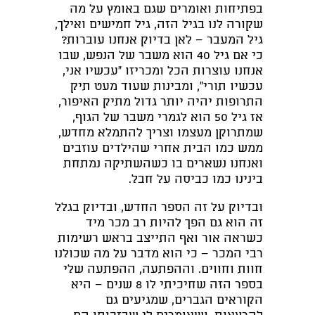
בפתיחות ואומרים שגם באומץ על מה
שקורה לנו בגיל הזה, גיל חמישים ואילך,
גיל המעבר – לאן בדיוק אנחנו עוברות?
כי אם גיל 40 הוא משבר של הנפש, שבו
אנחנו עוצרות הכל ומכריזו "עכשיו אני,
עכשיו תורי", ומבינות שעוד מעט תיק
התרופות יהיה יותר גדול מתיק האיפור,
אז גיל 50 הוא לגמרי משבר של הגוף,
שמתרוקן מעצמו וצריך להתמלא מחדש,
ממש כמו הבית אחרי שהילדים עוזבים
ואנחנו נשארים בו כשהשתיקה נמתחת
בינינו כמו כביסה על חבל.
ובדיוק על זה הספר החדש, ובדיוק בגלל
זה הוא גם הפך להיות רב מכר מיד
כשראה אור ואף התייצב בראש רשימות
רבי המכר – כי הוא מדבר על מה שכולנו
חוות וחווים. וההפתעה, ההפתעה שלי
בספר הזה שחיכיתי לו 8 שנים – היא
הקוראים הגברים, שמגיעים גם