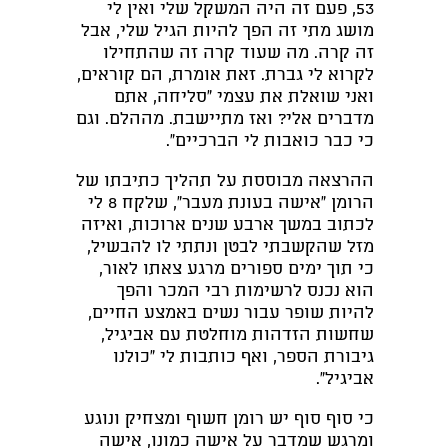
53, פעם זה היה המשקל שלי ואין לי
מושג מתי זה הפך להיות הגיל שלי, אבל
זה קרה. מה שעוד קרה זה שהתחילו
לקרוא לי גברת. זאת אומרת, הם קוראים,
ואני שואלת את עצמי "סליחה, אתם
מדברים אלי? ואז מתיישבת. מההלם. וגם
כי כבר כואבות לי הברכיים".
ההרצאה מבוססת על תהליך כתיבתו של
הרומן "אישה בעונת מעבר", שלקח 8 לי
לכתוב במשך ארבע שנים ארוכות, ואיזה
מזל שהקשבתי לבטן ונתתי לו להבשיל,
כי תוך ימים ספורים מרגע צאתו לאור,
הוא נכנס לרשימות רבי המכר והפך
להיות שופר עבור נשים באמצע החיים,
שחשות הזדהות מוחלטת עם אביגיל,
גיבורת הספר, ואף כותבות לי "כולנו
אביגיל".
כי סוף סוף יש רומן חשוף ומצחיק ונוגע
ומרגש שמדבר על אישה כמונו, אישה