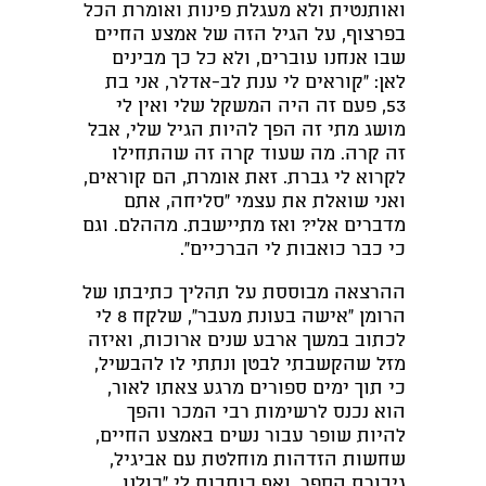
ואותנטית ולא מעגלת פינות ואומרת הכל
בפרצוף, על הגיל הזה של אמצע החיים
שבו אנחנו עוברים, ולא כל כך מבינים
לאן: "קוראים לי ענת לב-אדלר, אני בת
53, פעם זה היה המשקל שלי ואין לי
מושג מתי זה הפך להיות הגיל שלי, אבל
זה קרה. מה שעוד קרה זה שהתחילו
לקרוא לי גברת. זאת אומרת, הם קוראים,
ואני שואלת את עצמי "סליחה, אתם
מדברים אלי? ואז מתיישבת. מההלם. וגם
כי כבר כואבות לי הברכיים".
ההרצאה מבוססת על תהליך כתיבתו של
הרומן "אישה בעונת מעבר", שלקח 8 לי
לכתוב במשך ארבע שנים ארוכות, ואיזה
מזל שהקשבתי לבטן ונתתי לו להבשיל,
כי תוך ימים ספורים מרגע צאתו לאור,
הוא נכנס לרשימות רבי המכר והפך
להיות שופר עבור נשים באמצע החיים,
שחשות הזדהות מוחלטת עם אביגיל,
גיבורת הספר, ואף כותבות לי "כולנו