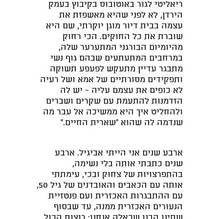
ריאליטי לגור באוטובוס בקיבוץ בעמק
הירדן, לא לפני שהיא מאשפזת את
עצמה בבית דיור מוגן יוקרתי, שם היא
שוברת את כל החוקים. הכי רחוק
מהיומיום הבורגני המתערער שלה,
במרחבים המתעתעים שבהם גוף נשי
מתבגר עדיין מתעקש לפעפע תשוקה
ותפקידים מסורתיים של אמא ושל רעיה
לא כופים את עצמם עליה - יש לה
הזדמנות להתעמת עם שקרים ושברים
ולהחליט איך היא ממשיכה אל עבר מה
שנדמה לה שהוא "שארית החיים."
ארבע שנים אני הייתי אביגיל. ארבע
שנים כתבתי אותה בלי נשימה,
בהתפרצויות של צחוק ובכי, עימתתי
אותה עם הכאבים והאובדנים של גיל 50,
עם ההתבגרות האכזרית ועם פנטזיית
הנעורים האכזרית ממנה, עד שבסוף
שתינו הבנו שכאלה אנחנו: רוצות הכול,