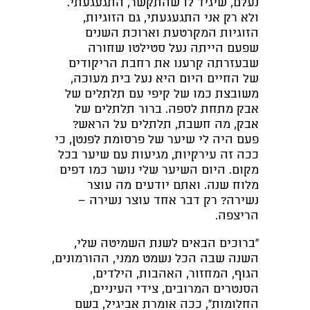
נעלם, שיגיד לו שהתקשר, התגעגעתי.
ולא רק אני התגעגעתי, גם הזוגיות,
הזוגיות המקרטעת וארוכת השנים
שפעם הייתה נעל סטילטו שחורה
שבעזרתה קרענו את רחבת הריקודים
של החיים היום היא נעל בית מעוכה,
משובצת כמו של קיפי עם תלתלים של
אבק מתחת לספה. ברור תלתלים של
אבק, מה חשבת, תלתלים על הראש?
פעם היה לי שיער של פרסומת לפנטן, כי
ככה זה עירקיות, מגיעות עם שיער בכל
מקום. היום השיער שלי נושר כמו דפים
מלוח שנה. ואתם יודעים מה עוצר
נשירה? רק דבר אחד עוצר נשירה –
הריצפה.
"ברוכים הבאים לשנת השמיטה שלי,
השנה שבה הכל נשמט ממני, ההורמונים,
הגוף, המחזור, האהבות, הילדים,
הסנטרים המרובים, צידי העיניים,
החלומות", ככה אומרת אביגיל, בשם