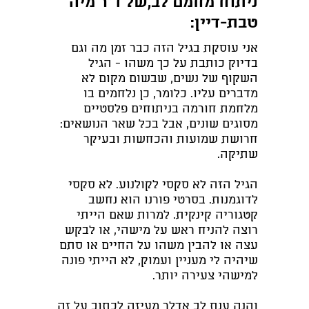
ניתוח מחמם לב,של ד"ר מיה
טבת-דיין:
אני עוסקת בגיל הזה כבר זמן מה וגם
בדיוק כותבת על כך משהו - הגיל
השקוף של נשים, שבשום מקום לא
מדברים עליו. כלומר, כן נלחמים בו
מלחמת חורמה בניתוחים פלסטיים
מסוגים שונים, אבל בכל שאר הנושאים:
חרושת שמועות והכחשות ובעיקר
שתיקה.
הגיל הזה לא סקסי לקולנוע. לא סקסי
לדוגמנות. בסרטי פורנו הוא נחשב
קטגוריה קינקית. למרות שאם הייתי
רוצה להניח ראש על מישהי, או לבקש
עצה או להבין משהו על החיים או סתם
שיהיה לי מעניין ועמוק, לא הייתי פונה
למישהי צעירה יותר.
והנה ענת לב אדלר מעיזה לכתוב על זה