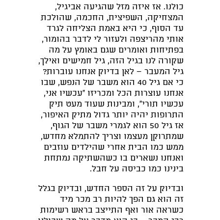
כולנו. אז איזה מזל שהגיעה אביגיל,
המצחיקה, השפיצית, החכמה, שהולכת
עד הסוף, כי היא באמת הצליחה לגרד
אותי מהריצפה ולעזור לי לדבר בהומור,
בפתיחות ואומרים שגם באומץ על מה
שקורה לנו בגיל הזה, גיל חמישים ואילך,
גיל המעבר – לאן בדיוק אנחנו עוברות?
כי אם גיל 40 הוא משבר של הנפש, שבו
אנחנו עוצרות הכל ומכריזו "עכשיו אני,
עכשיו תורי", ומבינות שעוד מעט תיק
התרופות יהיה יותר גדול מתיק האיפור,
אז גיל 50 הוא לגמרי משבר של הגוף,
שמתרוקן מעצמו וצריך להתמלא מחדש,
ממש כמו הבית אחרי שהילדים עוזבים
ואנחנו נשארים בו כשהשתיקה נמתחת
בינינו כמו כביסה על חבל.
ובדיוק על זה הספר החדש, ובדיוק בגלל
זה הוא גם הפך להיות רב מכר מיד
כשראה אור ואף התייצב בראש רשימות