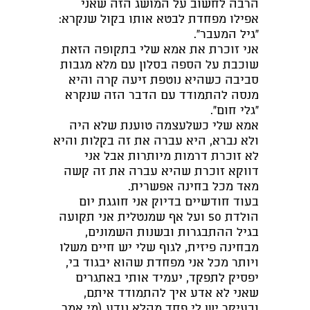
הרבה לחשוב על המושג הזה שאני
אפילו מפחדת לבטא אותו בקול שנקרא:
“גיל המעבר”.
אני זוכרת את אמא שלי בתקופה הזאת
שוכבת על הספה בסלון עם מלא מגבות
סביבה כשהיא נוטפת זיעה קרה והיא
מנסה להתמודד עם הדבר הזה שנקרא
“גלי חום”.
אמא שלי כשלעצמה טוענת שלא היה
ולא נברא, היא עברה את זה בקלות והיא
לא זוכרת דרמות מיותרות אבל אני
דווקא זוכרת שהיא עברה את זה קשה
מאד מכל בחינה אפשרית.
בעוד חודשיים בדיוק אני חוגגת יום
הולדת 50 ועל אף שמנטלית אני תקועה
בגיל ההתבגרות ובשנות השמונים,
מבחינה פיזית, לגוף שלי יש חיים משלו
ויותר מכל אני מפחדת שהוא יבגוד בי,
יפסיק לתפקד, יעמיד אותי באתגרים
שאני לא אדע איך להתמודד איתם,
ובעיקר יש לי פחד מהלא נודע (מי אמר