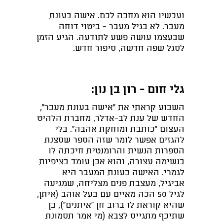
ועכשיו הוא מחכה לכם. אישה בעונת
מעבר. לא בגיל מעבר - ביטוי דוחה
שבעצמו עושה פשע לתודעה. הגיע הזמן
לסגל שפה חדשה, סיפור חדש.
גלי חום - רון בן נון:
השבוע קראתי את "אישה בעונת מעבר",
החדש של ענת לב-אדלר, מחברת הלהיט
העצום "כותבת ומוחקת אהבה". בלי
להגזים אפשר לומר שזה הספר שסצנת
הספרות הנשית והרומנטית חיכתה לו
בנשימה עצורה, והוא אכן עומד בציפיות
לגמרי. האישה בעונת המעבר היא
אביגיל, מעצבת פנים מצליחה, שמגיעה
לגיל 50 הכה מאיים עם בעל אוהב (איתן,
שהיא קוראת לו ברוב חן "איתנים"), בן
שתיכף מתגייס לצבא (מי אמר תסמונת