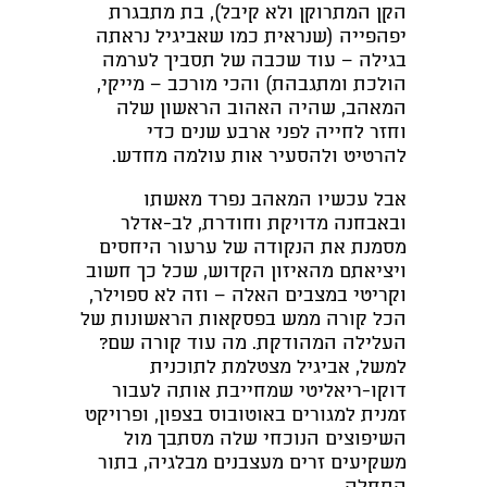
הקן המתרוקן ולא קיבל), בת מתבגרת
יפהפייה (שנראית כמו שאביגיל נראתה
בגילה – עוד שכבה של תסביך לערמה
הולכת ומתגבהת) והכי מורכב – מייקי,
המאהב, שהיה האהוב הראשון שלה
וחזר לחייה לפני ארבע שנים כדי
להרטיט ולהסעיר אות עולמה מחדש.
אבל עכשיו המאהב נפרד מאשתו
ובאבחנה מדויקת וחודרת, לב-אדלר
מסמנת את הנקודה של ערעור היחסים
ויציאתם מהאיזון הקדוש, שכל כך חשוב
וקריטי במצבים האלה – וזה לא ספוילר,
הכל קורה ממש בפסקאות הראשונות של
העלילה המהודקת. מה עוד קורה שם?
למשל, אביגיל מצטלמת לתוכנית
דוקו-ריאליטי שמחייבת אותה לעבור
זמנית למגורים באוטובוס בצפון, ופרויקט
השיפוצים הנוכחי שלה מסתבך מול
משקיעים זרים מעצבנים מבלגיה, בתור