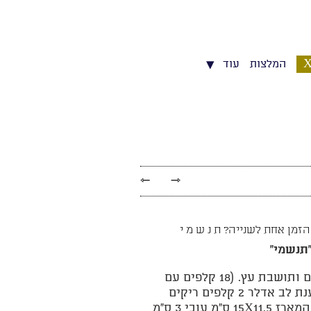
▾
המלצות
עוד
←
→
הזמן אחת לשנייה? ת נ ש מ י
תנשמי"
המארז כולל 20 קלפים ותושבת עץ. (18 קלפים עם
משפטי השראה של ענת לב אדלר 2 קלפים ריקים
מ עובי 3 ס"מ