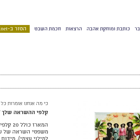
הטור ב-Xnet
בר
כותבת ומוחקת אהבה
הרצאות
חכמת השבט
כי מה אנחנו אומרות כל 
קלפי ההשראה שלך "
למילוי עצמי). מידות המארז 15X11.5 ס"