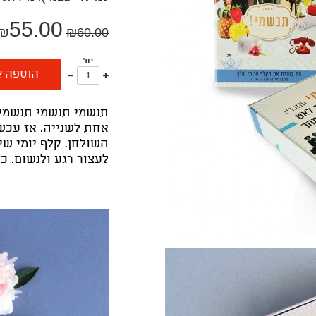
55.00
₪
₪
60.00
יח'
עוד
פחות
הוספה ל
אחד
אחד
תנשמי תנשמי תנשמי.
אחת לשנייה. אז עכשי
השולחן. קלף יומי שי
לעצור רגע ולנשום. כ