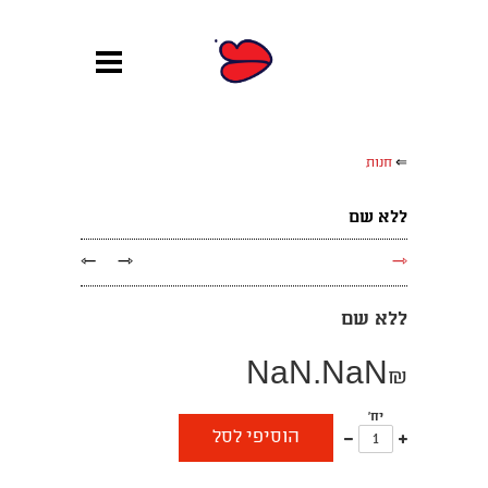
⇐
חנות
ללא שם
←
→
→
ללא שם
NaN.NaN
₪
יח'
עוד
פחות
הוסיפי לסל
אחד
אחד