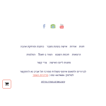
חנות
אודות
אישה בעונת מעבר
כותבת ומוחקת אהבה
הרצאות
חכמת השבט
הטור ב-Xnet
המלצות
מתנות ליום האישה
צרי קשר
לברורים ולתאום איסוף משלוח ממרכז תל אביב נא להתקשר
לטלפון: 052-6479686 |
מדיניות האתר
ההז
עיצוב אתרים: סטודיו גורילות
של